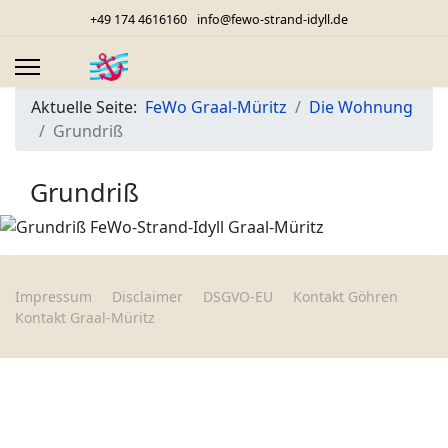
+49 174 4616160
info@fewo-strand-idyll.de
Aktuelle Seite:
FeWo Graal-Müritz
Die Wohnung
Grundriß
Grundriß
Impressum
Disclaimer
DSGVO-EU
Kontakt Göhren
Kontakt Graal-Müritz