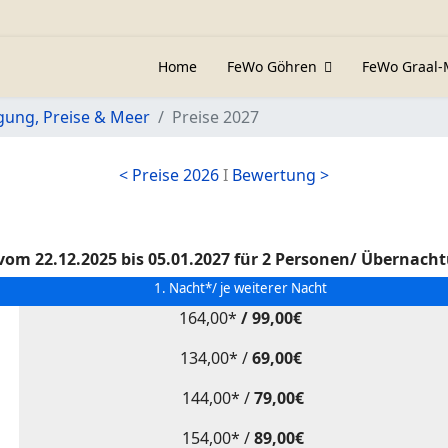
Home
FeWo Göhren
FeWo Graal-
gung, Preise & Meer
Preise 2027
< Preise 2026
I
Bewertung >
 vom 22.12.2025 bis 05.01.2027 für 2 Personen/ Übernach
1. Nacht*/ je weiterer Nacht
164,00*
/ 99,00€
134,00* /
69,00€
144,00* /
79,00€
154,00* /
89,00€