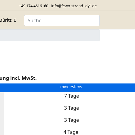
+49 174 4616160
info@fewo-strand-idyll.de
Suchen
Müritz
tung incl. MwSt.
mindestens
7 Tage
3 Tage
3 Tage
4 Tage